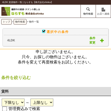
4LDK 賃貸物件一覧 | ならすも【株式会社shinka】
物件検索
お店へ連絡
トップ
>
物件検索
> 物件一覧
選択中の条件
条件
4LDK
変更
申し訳ございません。
只今、お探しの物件はございません。
条件を変えて再度検索をお試しください。
条件を絞り込む
賃料
～
管理費込みで検索