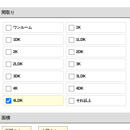
間取り
1K
ワンルーム
1LDK
1DK
2DK
2K
3K
2LDK
3LDK
3DK
4DK
4K
それ以上
4LDK
面積