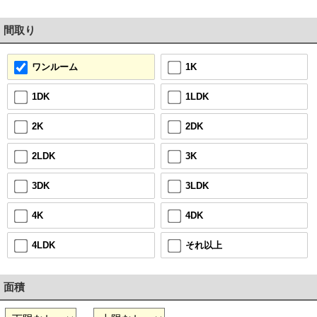
間取り
1K
ワンルーム
1LDK
1DK
2DK
2K
3K
2LDK
3LDK
3DK
4DK
4K
それ以上
4LDK
面積