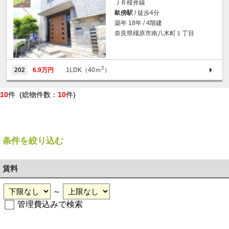
ＪＲ桜井線
畝傍駅
/ 徒歩4分
築年 18年 / 4階建
奈良県橿原市南八木町１丁目
2
202
6.9万円
1LDK（40ｍ
）
10
件 (総物件数：
10
件)
条件を絞り込む
賃料
～
管理費込みで検索