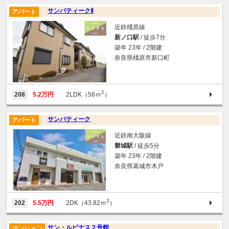
サンパティークⅡ
アパート
近鉄橿原線
新ノ口駅
/ 徒歩7分
築年 23年 / 2階建
奈良県橿原市新口町
2
208
5.2万円
2LDK（58ｍ
）
サンバティーク
アパート
近鉄南大阪線
磐城駅
/ 徒歩5分
築年 23年 / 2階建
奈良県葛城市木戸
2
202
5.5万円
2DK（43.82ｍ
）
サン・ルピナス２号館
マンション