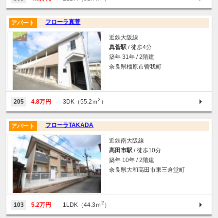
フローラ真菅
アパート
近鉄大阪線
真菅駅
/ 徒歩4分
築年 31年 / 2階建
奈良県橿原市曽我町
2
205
4.8万円
3DK（55.2ｍ
）
フローラTAKADA
アパート
近鉄南大阪線
高田市駅
/ 徒歩10分
築年 10年 / 2階建
奈良県大和高田市東三倉堂町
2
103
5.2万円
1LDK（44.3ｍ
）