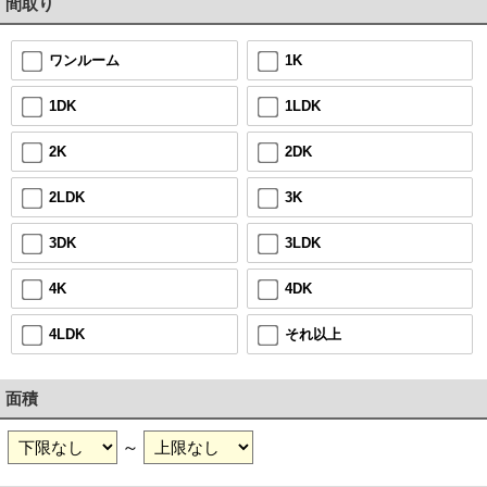
間取り
1K
ワンルーム
1LDK
1DK
2DK
2K
3K
2LDK
3LDK
3DK
4DK
4K
それ以上
4LDK
面積
～