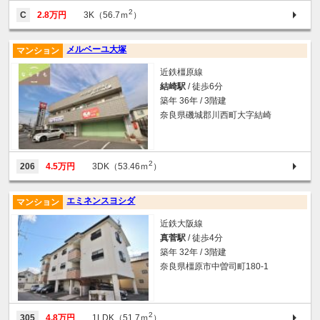
2
C
2.8万円
3K（56.7ｍ
）
メルベーユ大塚
マンション
近鉄橿原線
結崎駅
/ 徒歩6分
築年 36年 / 3階建
奈良県磯城郡川西町大字結崎
2
206
4.5万円
3DK（53.46ｍ
）
エミネンスヨシダ
マンション
近鉄大阪線
真菅駅
/ 徒歩4分
築年 32年 / 3階建
奈良県橿原市中曽司町180-1
2
305
4.8万円
1LDK（51.7ｍ
）