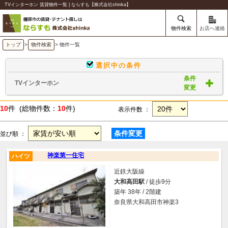
TVインターホン 賃貸物件一覧 | ならすも【株式会社shinka】
物件検索
お店へ連絡
トップ
>
物件検索
> 物件一覧
選択中の条件
条件
TVインターホン
変更
10
件 (総物件数：
10
件)
表示件数 ：
条件変更
並び順 ：
神楽第一住宅
ハイツ
近鉄大阪線
大和高田駅
/ 徒歩9分
築年 38年 / 2階建
奈良県大和高田市神楽3