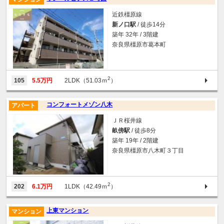
近鉄橿原線
新ノ口駅
/ 徒歩14分
築年 32年 / 3階建
奈良県橿原市葛本町
2
105
5.5万円
2LDK（51.03ｍ
）
コンフォートメゾン八木
アパート
ＪＲ桜井線
畝傍駅
/ 徒歩8分
築年 19年 / 2階建
奈良県橿原市八木町３丁目
2
202
6.1万円
1LDK（42.49ｍ
）
上東マンション
マンション