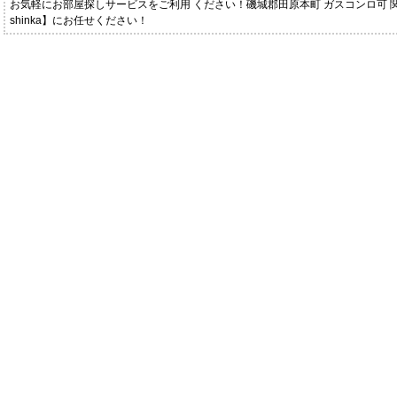
お気軽にお部屋探しサービスをご利用 ください！磯城郡田原本町 ガスコンロ可 
shinka】にお任せください！