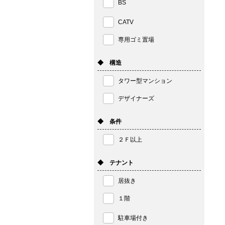
BS
CATV
専用ゴミ置場
◆ 構造
タワー型マンション
デザイナーズ
◆ 条件
２Ｆ以上
◆ テナント
居抜き
１階
駐車場付き