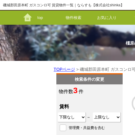
磯城郡田原本町 ガスコンロ可 賃貸物件一覧｜ならすも【株式会社shinka】
top
物件検索
お気に入り
橿原
TOPページ
> 磯城郡田原本町 ガスコンロ
検索条件の変更
3
物件数
件
賃料
～
管理費・共益費を含む