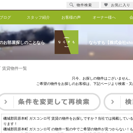
物件検索
お気に入り
ブログ
スタッフ紹介
お客様の声
オーナー様へ
のお部屋探しのことなら
ならすも【株式会社shi
可 賃貸物件一覧
只今、お探しの物件はございません。
ご希望の物件をお探しのお客様は、下記ページより検索・又
磯城郡田原本町 ガスコンロ可 賃貸の物件をお探しですか？当社では掲載してい
ります！
磯城郡田原本町 ガスコンロ可 の物件一覧の中でご希望の物件が見つからない！