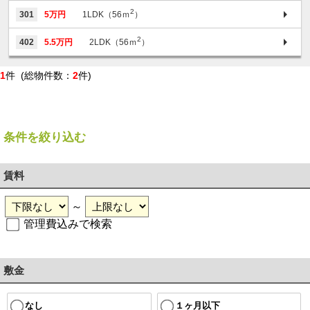
2
301
5万円
1LDK（56ｍ
）
2
402
5.5万円
2LDK（56ｍ
）
1
件 (総物件数：
2
件)
条件を絞り込む
賃料
～
管理費込みで検索
敷金
１ヶ月以下
なし