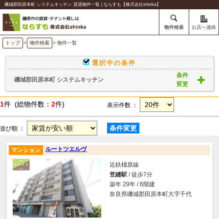
磯城郡田原本町 システムキッチン 賃貸物件一覧 | ならすも【株式会社shinka】
物件検索
お店へ連絡
トップ
>
物件検索
> 物件一覧
選択中の条件
条件
磯城郡田原本町 システムキッチン
変更
1
件 (総物件数：
2
件)
表示件数 ：
条件変更
並び順 ：
ルートツエルヴ
マンション
近鉄橿原線
笠縫駅
/ 徒歩7分
築年 29年 / 6階建
奈良県磯城郡田原本町大字千代