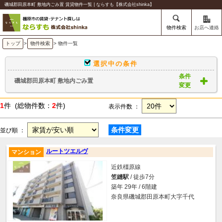
磯城郡田原本町 敷地内ごみ置 賃貸物件一覧 | ならすも【株式会社shinka】
物件検索
お店へ連絡
トップ
>
物件検索
> 物件一覧
選択中の条件
条件
磯城郡田原本町 敷地内ごみ置
変更
1
件 (総物件数：
2
件)
表示件数 ：
条件変更
並び順 ：
ルートツエルヴ
マンション
近鉄橿原線
笠縫駅
/ 徒歩7分
築年 29年 / 6階建
奈良県磯城郡田原本町大字千代