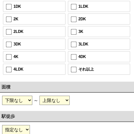
1LDK
1DK
2DK
2K
3K
2LDK
3LDK
3DK
4DK
4K
それ以上
4LDK
面積
～
駅徒歩