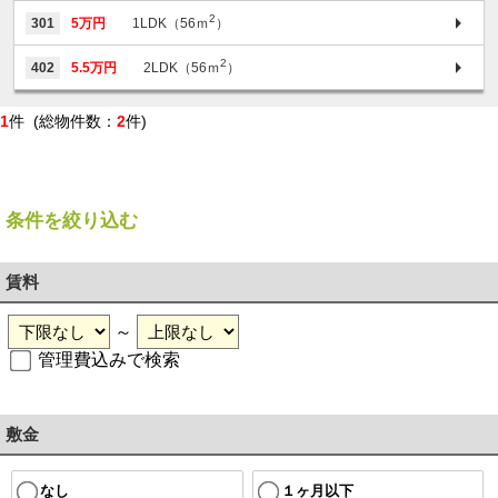
2
301
5万円
1LDK（56ｍ
）
2
402
5.5万円
2LDK（56ｍ
）
1
件 (総物件数：
2
件)
条件を絞り込む
賃料
～
管理費込みで検索
敷金
１ヶ月以下
なし