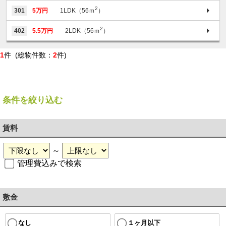
2
301
5万円
1LDK（56ｍ
）
2
402
5.5万円
2LDK（56ｍ
）
1
件 (総物件数：
2
件)
条件を絞り込む
賃料
～
管理費込みで検索
敷金
１ヶ月以下
なし