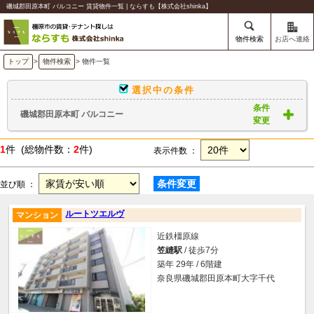
磯城郡田原本町 バルコニー 賃貸物件一覧 | ならすも【株式会社shinka】
物件検索
お店へ連絡
トップ
>
物件検索
> 物件一覧
選択中の条件
条件
磯城郡田原本町 バルコニー
変更
1
件 (総物件数：
2
件)
表示件数 ：
条件変更
並び順 ：
ルートツエルヴ
マンション
近鉄橿原線
笠縫駅
/ 徒歩7分
築年 29年 / 6階建
奈良県磯城郡田原本町大字千代