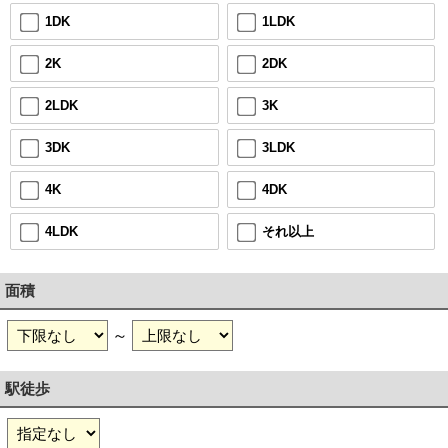
1LDK
1DK
2DK
2K
3K
2LDK
3LDK
3DK
4DK
4K
それ以上
4LDK
面積
～
駅徒歩