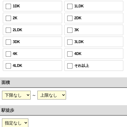
1LDK
1DK
2DK
2K
3K
2LDK
3LDK
3DK
4DK
4K
それ以上
4LDK
面積
～
駅徒歩