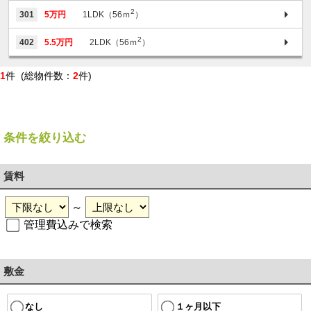
2
301
5万円
1LDK（56ｍ
）
2
402
5.5万円
2LDK（56ｍ
）
1
件 (総物件数：
2
件)
条件を絞り込む
賃料
～
管理費込みで検索
敷金
１ヶ月以下
なし