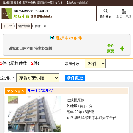
磯城郡田原本町 浴室乾燥機 賃貸物件一覧 | ならすも【株式会社shinka】
物件検索
お店へ連絡
トップ
>
物件検索
> 物件一覧
選択中の条件
条件
磯城郡田原本町 浴室乾燥機
変更
1
件 (総物件数：
2
件)
表示件数 ：
条件変更
並び順 ：
ルートツエルヴ
マンション
近鉄橿原線
笠縫駅
/ 徒歩7分
築年 29年 / 6階建
奈良県磯城郡田原本町大字千代