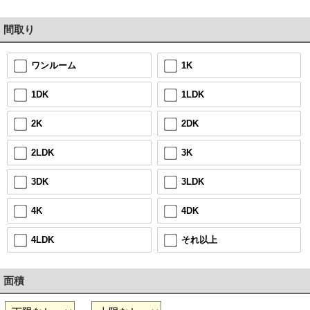
間取り
1K
ワンルーム
1LDK
1DK
2DK
2K
3K
2LDK
3LDK
3DK
4DK
4K
それ以上
4LDK
面積