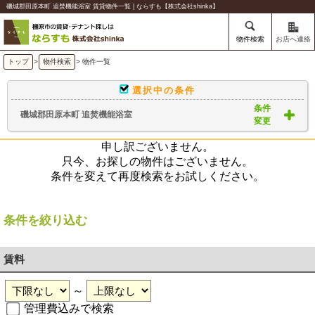
磯城郡田原本町 追焚機能浴室 賃貸物件一覧 | ならすも【株式会社shinka】
物件検索
お店へ連絡
トップ
>
物件検索
> 物件一覧
選択中の条件
条件
磯城郡田原本町 追焚機能浴室
変更
申し訳ございません。
只今、お探しの物件はございません。
条件を変えて再度検索をお試しください。
条件を絞り込む
賃料
～
管理費込みで検索