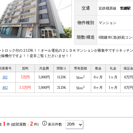
交通
近鉄橿原線
笠縫駅
物件種別
マンション
階数/構造
6階建/RC造(鉄筋コ
ートロック付の２LDK！！オール電化の２ＬＤＫマンションが募集中です☆キッチ
乾燥機付ですよ！！是非ご覧くださいませ！！
部屋番号
賃料
共益費
間取り
専有面積
敷金
礼金
保証
2
301
5万円
5,000円
1LDK
0ヶ月
1ヶ月
0万円
56ｍ
2
402
5.5万円
5,000円
2LDK
0ヶ月
1ヶ月
0万円
56ｍ
1
2
数
件 (総部屋数：
件)
表示件数