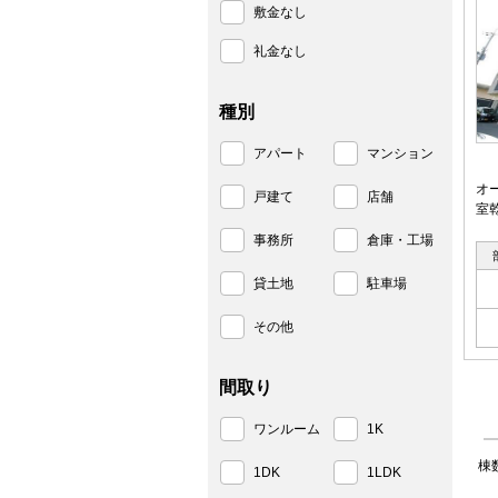
敷金なし
礼金なし
種別
アパート
マンション
オ
戸建て
店舗
室
事務所
倉庫・工場
貸土地
駐車場
その他
間取り
ワンルーム
1K
棟
1DK
1LDK