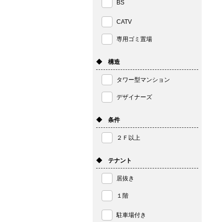
BS
CATV
専用ゴミ置場
◆ 構造
タワー型マンション
デザイナーズ
◆ 条件
２Ｆ以上
◆ テナント
居抜き
１階
駐車場付き