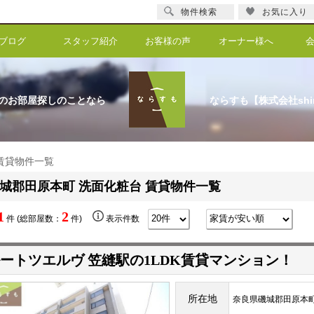
物件検索
お気に入り
ブログ
スタッフ紹介
お客様の声
オーナー様へ
のお部屋探しのことなら
ならすも【株式会社shi
 賃貸物件一覧
城郡田原本町 洗面化粧台 賃貸物件一覧
1
2
件 (総部屋数：
件)
表示件数
ートツエルヴ 笠縫駅の1LDK賃貸マンション！
所在地
奈良県磯城郡田原本