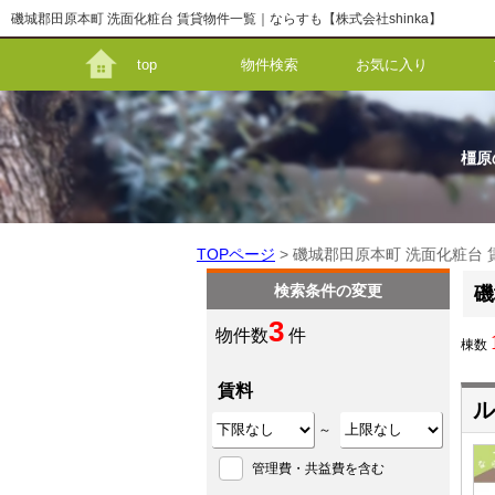
磯城郡田原本町 洗面化粧台 賃貸物件一覧｜ならすも【株式会社shinka】
top
物件検索
お気に入り
橿原
TOPページ
> 磯城郡田原本町 洗面化粧台
検索条件の変更
磯
3
物件数
件
棟数
賃料
ル
～
管理費・共益費を含む