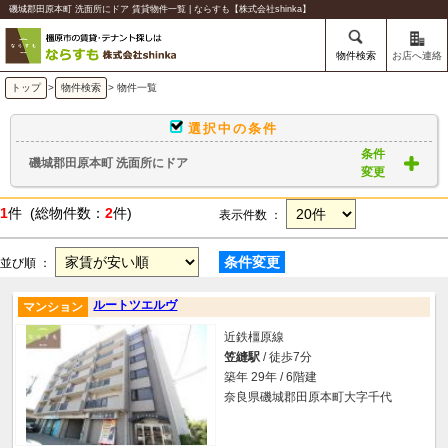
磯城郡田原本町 洗面所にドア 賃貸物件一覧 | ならすも【株式会社shinka】
物件検索
お店へ連絡
トップ
>
物件検索
> 物件一覧
選択中の条件
条件
磯城郡田原本町 洗面所にドア
変更
1
件 (総物件数：
2
件)
表示件数 ：
条件変更
並び順 ：
ルートツエルヴ
マンション
近鉄橿原線
笠縫駅
/ 徒歩7分
築年 29年 / 6階建
奈良県磯城郡田原本町大字千代