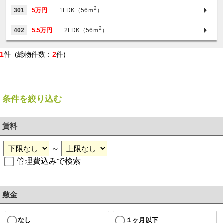
2
301
5万円
1LDK（56ｍ
）
2
402
5.5万円
2LDK（56ｍ
）
1
件 (総物件数：
2
件)
条件を絞り込む
賃料
～
管理費込みで検索
敷金
１ヶ月以下
なし