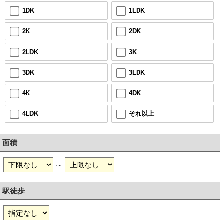
1LDK
1DK
2DK
2K
3K
2LDK
3LDK
3DK
4DK
4K
それ以上
4LDK
面積
～
駅徒歩