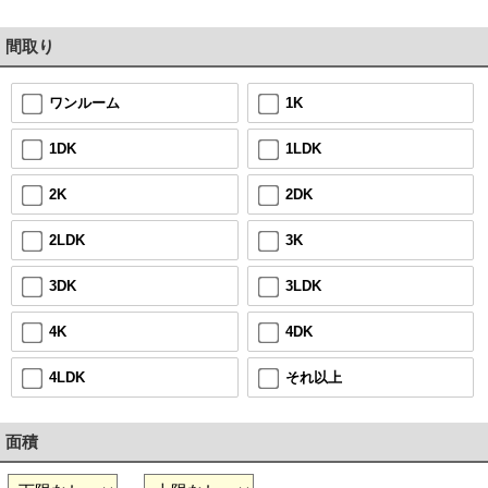
間取り
1K
ワンルーム
1LDK
1DK
2DK
2K
3K
2LDK
3LDK
3DK
4DK
4K
それ以上
4LDK
面積