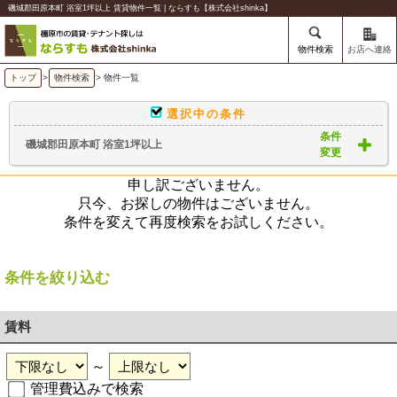
磯城郡田原本町 浴室1坪以上 賃貸物件一覧 | ならすも【株式会社shinka】
物件検索
お店へ連絡
トップ
>
物件検索
> 物件一覧
選択中の条件
条件
磯城郡田原本町 浴室1坪以上
変更
申し訳ございません。
只今、お探しの物件はございません。
条件を変えて再度検索をお試しください。
条件を絞り込む
賃料
～
管理費込みで検索