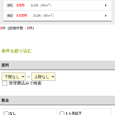
2
301
5万円
1LDK（56ｍ
）
2
402
5.5万円
2LDK（56ｍ
）
1
件 (総物件数：
2
件)
条件を絞り込む
賃料
～
管理費込みで検索
敷金
１ヶ月以下
なし