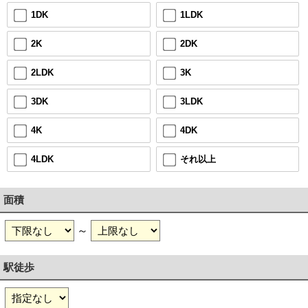
1LDK
1DK
2DK
2K
3K
2LDK
3LDK
3DK
4DK
4K
それ以上
4LDK
面積
～
駅徒歩