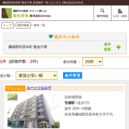
磯城郡田原本町 敷金不要 賃貸物件一覧 | ならすも【株式会社shinka】
物件検索
お店へ連絡
トップ
>
物件検索
> 物件一覧
選択中の条件
条件
磯城郡田原本町 敷金不要
変更
1
件 (総物件数：
2
件)
表示件数 ：
条件変更
並び順 ：
ルートツエルヴ
マンション
近鉄橿原線
笠縫駅
/ 徒歩7分
築年 29年 / 6階建
奈良県磯城郡田原本町大字千代