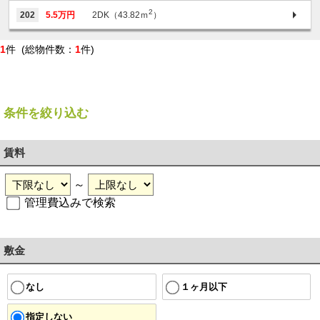
2
202
5.5万円
2DK（43.82ｍ
）
1
件 (総物件数：
1
件)
条件を絞り込む
賃料
～
管理費込みで検索
敷金
１ヶ月以下
なし
指定しない