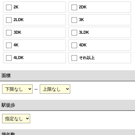
2DK
2K
3K
2LDK
3LDK
3DK
4DK
4K
それ以上
4LDK
面積
～
駅徒歩
築年数