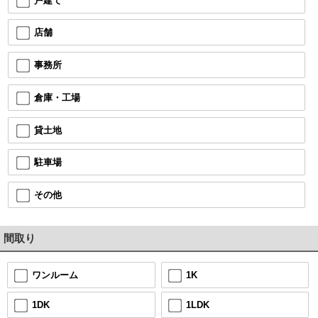
戸建て
店舗
事務所
倉庫・工場
貸土地
駐車場
その他
間取り
1K
ワンルーム
1LDK
1DK