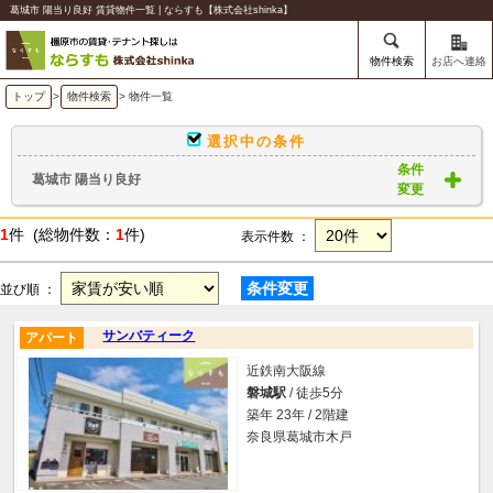
葛城市 陽当り良好 賃貸物件一覧 | ならすも【株式会社shinka】
物件検索
お店へ連絡
トップ
>
物件検索
> 物件一覧
選択中の条件
条件
葛城市 陽当り良好
変更
1
件 (総物件数：
1
件)
表示件数 ：
条件変更
並び順 ：
サンバティーク
アパート
近鉄南大阪線
磐城駅
/ 徒歩5分
築年 23年 / 2階建
奈良県葛城市木戸