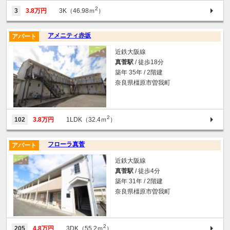
2
3
3.8万円
3K（46.98ｍ
）
アメニティ赤坂
アパート
近鉄大阪線
真菅駅
/ 徒歩18分
築年 35年 / 2階建
奈良県橿原市曽我町
2
102
3.8万円
1LDK（32.4ｍ
）
フローラ真菅
アパート
近鉄大阪線
真菅駅
/ 徒歩4分
築年 31年 / 2階建
奈良県橿原市曽我町
2
205
4.8万円
3DK（55.2ｍ
）