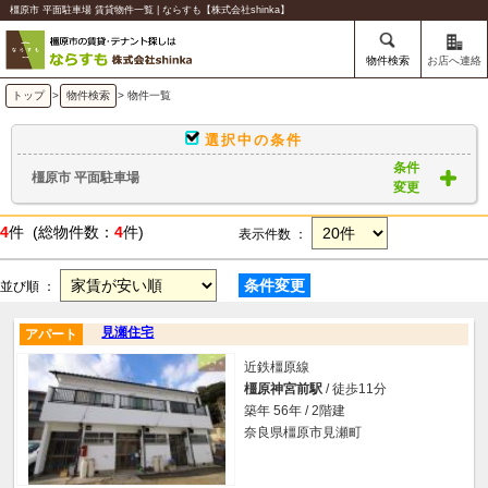
橿原市 平面駐車場 賃貸物件一覧 | ならすも【株式会社shinka】
物件検索
お店へ連絡
トップ
>
物件検索
> 物件一覧
選択中の条件
条件
橿原市 平面駐車場
変更
4
件 (総物件数：
4
件)
表示件数 ：
条件変更
並び順 ：
見瀬住宅
アパート
近鉄橿原線
橿原神宮前駅
/ 徒歩11分
築年 56年 / 2階建
奈良県橿原市見瀬町