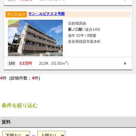
サン・ルピナス２号館
マンション
近鉄橿原線
新ノ口駅
/ 徒歩14分
築年 32年 / 3階建
奈良県橿原市葛本町
2
105
5.5万円
2LDK（51.03ｍ
）
4
件 (総物件数：
4
件)
条件を絞り込む
賃料
～