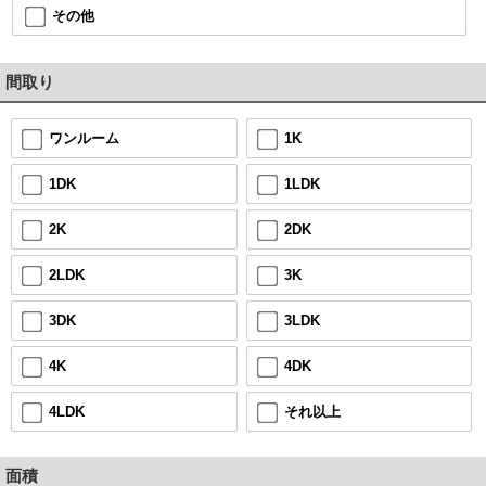
その他
間取り
1K
ワンルーム
1LDK
1DK
2DK
2K
3K
2LDK
3LDK
3DK
4DK
4K
それ以上
4LDK
面積