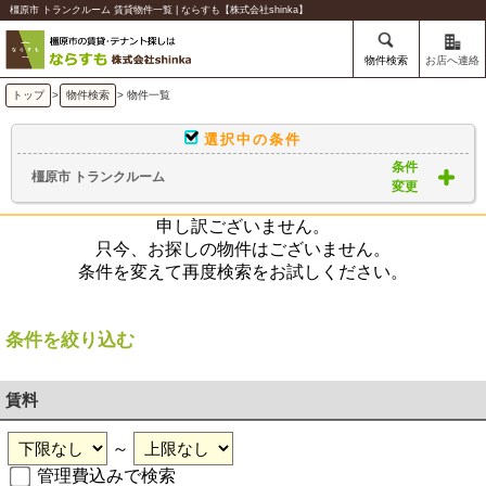
橿原市 トランクルーム 賃貸物件一覧 | ならすも【株式会社shinka】
物件検索
お店へ連絡
トップ
>
物件検索
> 物件一覧
選択中の条件
条件
橿原市 トランクルーム
変更
申し訳ございません。
只今、お探しの物件はございません。
条件を変えて再度検索をお試しください。
条件を絞り込む
賃料
～
管理費込みで検索