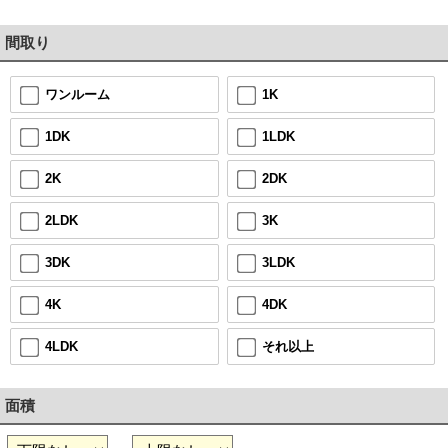
間取り
1K
ワンルーム
1LDK
1DK
2DK
2K
3K
2LDK
3LDK
3DK
4DK
4K
それ以上
4LDK
面積