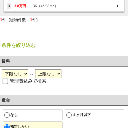
2
3
3.8万円
3K（46.98ｍ
）
1
件 (総物件数：
1
件)
条件を絞り込む
賃料
～
管理費込みで検索
敷金
１ヶ月以下
なし
指定しない