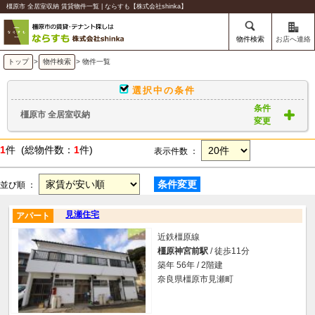
橿原市 全居室収納 賃貸物件一覧 | ならすも【株式会社shinka】
物件検索
お店へ連絡
トップ
>
物件検索
> 物件一覧
選択中の条件
条件
橿原市 全居室収納
変更
1
件 (総物件数：
1
件)
表示件数 ：
条件変更
並び順 ：
見瀬住宅
アパート
近鉄橿原線
橿原神宮前駅
/ 徒歩11分
築年 56年 / 2階建
奈良県橿原市見瀬町