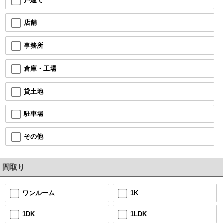
戸建て
店舗
事務所
倉庫・工場
貸土地
駐車場
その他
間取り
1K
ワンルーム
1LDK
1DK