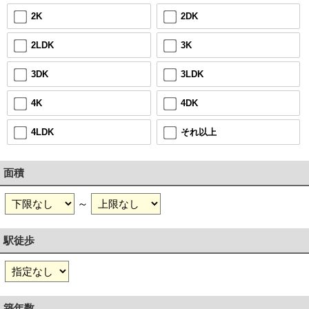
2DK
2K
3K
2LDK
3LDK
3DK
4DK
4K
それ以上
4LDK
面積
～
駅徒歩
築年数