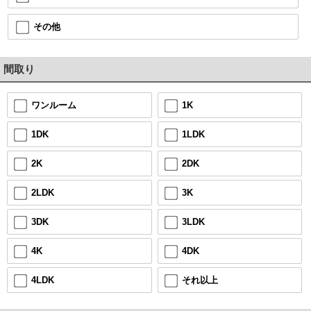
その他
間取り
1K
ワンルーム
1LDK
1DK
2DK
2K
3K
2LDK
3LDK
3DK
4DK
4K
それ以上
4LDK