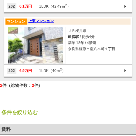
2
202
6.1万円
1LDK（42.49ｍ
）
上東マンション
マンション
ＪＲ桜井線
畝傍駅
/ 徒歩4分
築年 18年 / 4階建
奈良県橿原市南八木町１丁目
2
202
6.9万円
1LDK（40ｍ
）
2
件 (総物件数：
2
件)
条件を絞り込む
賃料