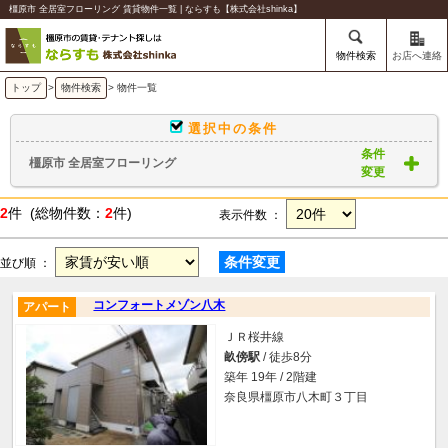
橿原市 全居室フローリング 賃貸物件一覧 | ならすも【株式会社shinka】
物件検索
お店へ連絡
トップ
>
物件検索
> 物件一覧
選択中の条件
条件
橿原市 全居室フローリング
変更
2
件 (総物件数：
2
件)
表示件数 ：
条件変更
並び順 ：
コンフォートメゾン八木
アパート
ＪＲ桜井線
畝傍駅
/ 徒歩8分
築年 19年 / 2階建
奈良県橿原市八木町３丁目