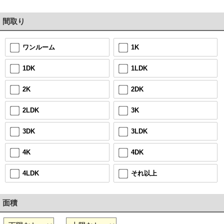
間取り
1K
ワンルーム
1LDK
1DK
2DK
2K
3K
2LDK
3LDK
3DK
4DK
4K
それ以上
4LDK
面積