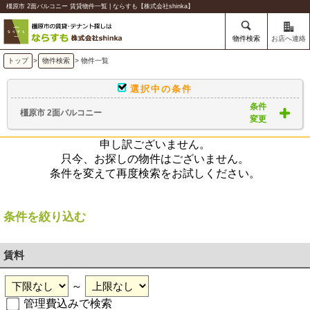
橿原市 2面バルコニー 賃貸物件一覧 | ならすも【株式会社shinka】
物件検索
お店へ連絡
トップ
>
物件検索
> 物件一覧
選択中の条件
条件
橿原市 2面バルコニー
変更
申し訳ございません。
只今、お探しの物件はございません。
条件を変えて再度検索をお試しください。
条件を絞り込む
賃料
～
管理費込みで検索