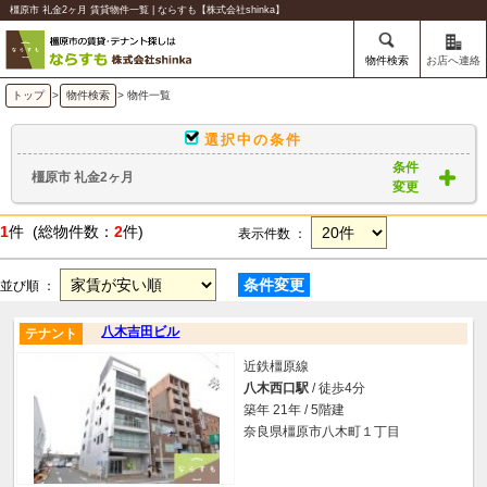
橿原市 礼金2ヶ月 賃貸物件一覧 | ならすも【株式会社shinka】
物件検索
お店へ連絡
トップ
>
物件検索
> 物件一覧
選択中の条件
条件
橿原市 礼金2ヶ月
変更
1
件 (総物件数：
2
件)
表示件数 ：
条件変更
並び順 ：
八木吉田ビル
テナント
近鉄橿原線
八木西口駅
/ 徒歩4分
築年 21年 / 5階建
奈良県橿原市八木町１丁目