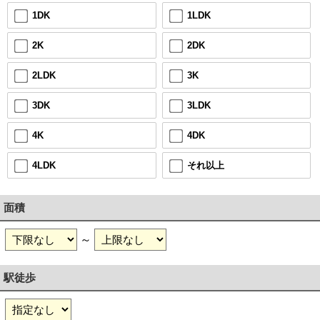
1LDK
1DK
2DK
2K
3K
2LDK
3LDK
3DK
4DK
4K
それ以上
4LDK
面積
～
駅徒歩