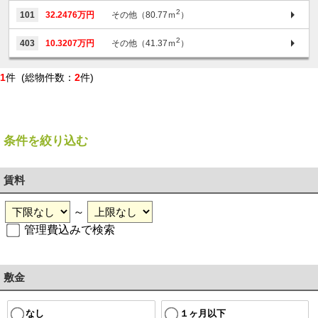
2
101
32.2476万円
その他（80.77ｍ
）
2
403
10.3207万円
その他（41.37ｍ
）
1
件 (総物件数：
2
件)
条件を絞り込む
賃料
～
管理費込みで検索
敷金
１ヶ月以下
なし