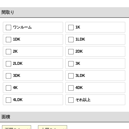
間取り
1K
ワンルーム
1LDK
1DK
2DK
2K
3K
2LDK
3LDK
3DK
4DK
4K
それ以上
4LDK
面積