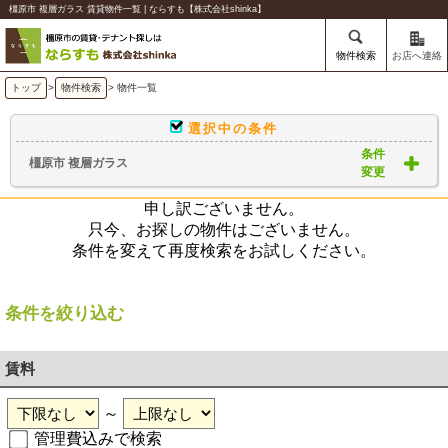
橿原市 複層ガラス 賃貸物件一覧 | ならすも【株式会社shinka】
物件検索
お店へ連絡
トップ
>
物件検索
> 物件一覧
選択中の条件
条件
橿原市 複層ガラス
変更
申し訳ございません。
只今、お探しの物件はございません。
条件を変えて再度検索をお試しください。
条件を絞り込む
賃料
～
管理費込みで検索