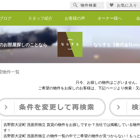
物件検索
お気に入り
ブログ
スタッフ紹介
お客様の声
オーナー様へ
のお部屋探しのことなら
ならすも【株式会社shi
賃貸物件一覧
只今、お探しの物件はございません。
ご希望の物件をお探しのお客様は、下記ページより検索・又
吉野郡大淀町 洗面所独立 賃貸の物件をお探しですか？当社では掲載している物
す！
吉野郡大淀町 洗面所独立 の物件一覧の中でご希望の物件が見つからない！もっ