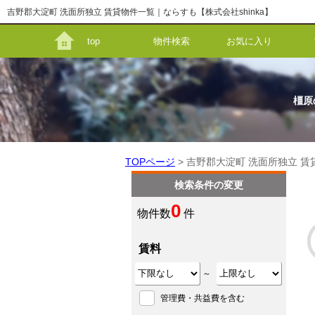
吉野郡大淀町 洗面所独立 賃貸物件一覧｜ならすも【株式会社shinka】
top
物件検索
お気に入り
橿原
TOPページ
> 吉野郡大淀町 洗面所独立 
検索条件の変更
0
物件数
件
賃料
～
管理費・共益費を含む