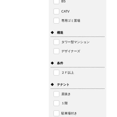
BS
CATV
専用ゴミ置場
◆ 構造
タワー型マンション
デザイナーズ
◆ 条件
２Ｆ以上
◆ テナント
居抜き
１階
駐車場付き