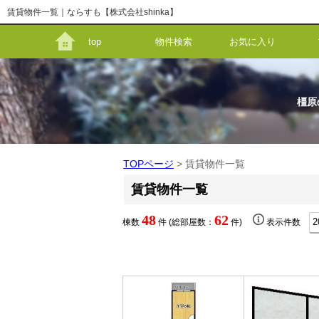
賃貸物件一覧｜ならすも【株式会社shinka】
top
物件検索
お気に入り
橿原
TOPページ
> 賃貸物件一覧
賃貸物件一覧
48
62
棟数
件 (総部屋数：
件)
表示件数