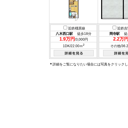
近鉄橿原線
近鉄吉
八木西口駅
徒歩18分
岡寺駅
徒歩
1.9万円
2.2万
/3,000円
2
1DK/22.00ｍ
その他/36.
＊
詳細をご覧になりたい場合には写真をクリックし