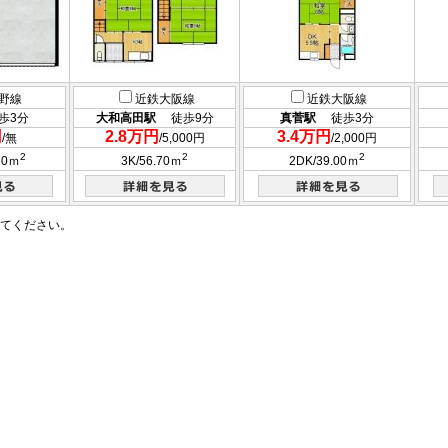
野線
近鉄大阪線
近鉄大阪線
3分
大和高田駅
徒歩9分
真菅駅
徒歩3分
円
2.8万円
3.4万円
/無
/5,000円
/2,000円
2
2
2
20ｍ
3K/56.70ｍ
2DK/39.00ｍ
てください。