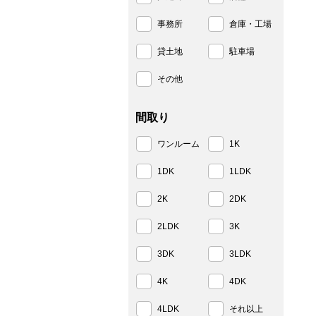
事務所
倉庫・工場
貸土地
駐車場
その他
間取り
ワンルーム
1K
1DK
1LDK
2K
2DK
2LDK
3K
3DK
3LDK
4K
4DK
4LDK
それ以上