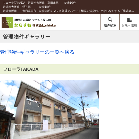
フローラTAKADA 近鉄南大阪線 高田市駅 徒歩10分
近鉄南大阪線 浮孔駅 徒歩18分
近鉄大阪線 大和高田市 徒歩24分の２ＤＫ賃貸アパート | 橿原の賃貸のことならならすも【株式会社shinka】
物件検索
お店へ連絡
管理物件ギャラリー
管理物件ギャラリーの一覧へ戻る
フローラTAKADA